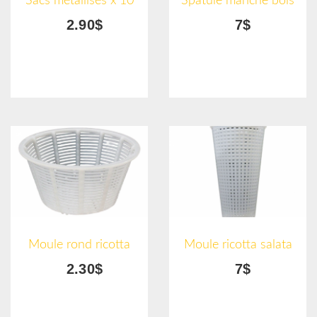
Sacs métallisés x 10
Spatule manche bois
2.90$
7$
Moule rond ricotta
Moule ricotta salata
2.30$
7$