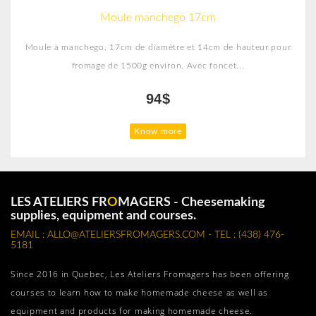
Moule manchego 17cm
Moule à manchego, 17cm de diamètre et 14cm de hauteur pour
fromage de 1500g environ. Avec foncet...
94$
Know more
LES ATELIERS FR
O
MAGERS - Cheesemaking
supplies, equipment and courses.
EMAIL : ALLO@ATELIERSFROMAGERS.COM - TEL : (438) 476-
5181
Since 2016 in Quebec, Les Ateliers Fromagers has been offering
courses to learn how to make homemade cheese as well as
equipment and products for making homemade cheese.