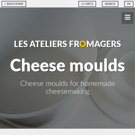
BACK HOME
CART
(
)
SEARCH
FR
LES ATELIERS FR
O
MAGERS
Cheese moulds
Cheese moulds for homemade
cheesemaking