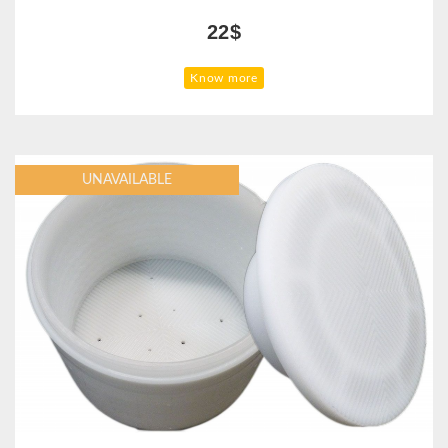
22$
Know more
UNAVAILABLE
UNAVAILABLE