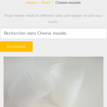
Home
Store
Cheese moulds
Shop cheese molds in different sizes and shapes to suit your
needs.
RECHERCHER