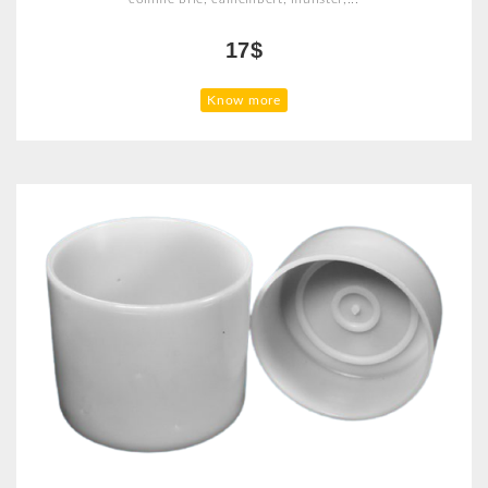
17$
Know more