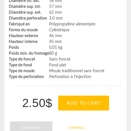
Diamètre inf. ext.
58 mm
Diamètre sup. int.
57 mm
Diamètre sup. ext.
62 mm
Diamètre perforation
3.0 mm
Fabriqué en
Polypropylène alimentaire
Forme du moule
Cylindrique
Hauteur externe
46 mm
Hauteur interne
45 mm
Poids
0.01 kg
Poids min. du fromage
80 g
Type de foncet
Sans foncet
Type de fond
Fond plat
Type de moule
Moule traditionnel sans foncet
Type de perforation
Perforation à l'injection
2.50$
ADD TO CART
OVERVIEW
SHIPPING