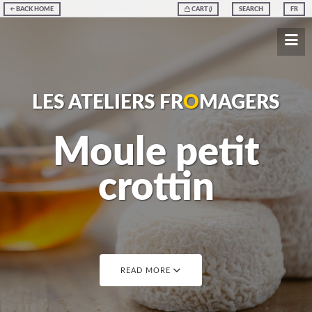
BACK HOME
CART
(
)
SEARCH
FR
LES ATELIERS FR
O
MAGERS
Moule petit
crottin
READ MORE