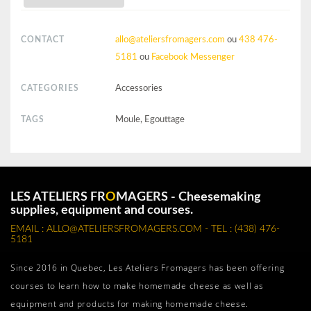
CONTACT
allo@ateliersfromagers.com
ou
438 476-
5181
ou
Facebook Messenger
CATEGORIES
Accessories
TAGS
Moule, Egouttage
LES ATELIERS FR
O
MAGERS - Cheesemaking
supplies, equipment and courses.
EMAIL : ALLO@ATELIERSFROMAGERS.COM - TEL : (438) 476-
5181
Since 2016 in Quebec, Les Ateliers Fromagers has been offering
courses to learn how to make homemade cheese as well as
equipment and products for making homemade cheese.