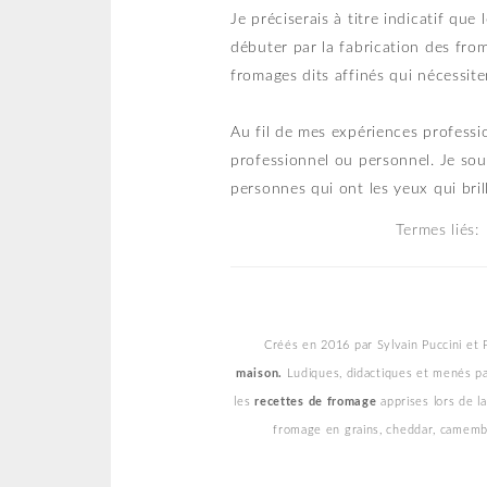
Je préciserais à titre indicatif q
débuter par la fabrication des froma
fromages dits affinés qui nécessite
Au fil de mes expériences professi
professionnel ou personnel. Je sou
personnes qui ont les yeux qui bril
Termes liés:
Créés en 2016 par Sylvain Puccini et 
maison.
Ludiques, didactiques et menés p
les
recettes de fromage
apprises lors de l
fromage en grains, cheddar, camembert