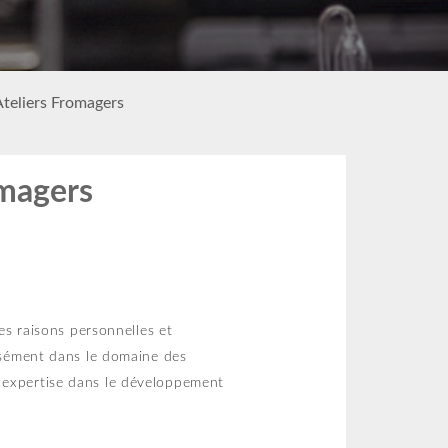
Ateliers Fromagers
omagers
es raisons personnelles et
cisément dans le domaine des
e expertise dans le développement