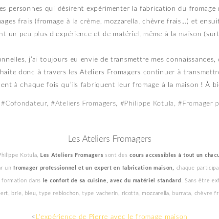
ue les personnes qui désirent expérimenter la fabrication du fromag
ges frais (fromage à la crème, mozzarella, chèvre frais...) et ensui
nt un peu plus d'expérience et de matériel, même à la maison (surt
onnelles, j’ai toujours eu envie de transmettre mes connaissances
haite donc à travers les Ateliers Fromagers continuer à transmett
lent à chaque fois qu’ils fabriquent leur fromage à la maison ! À bi
 #Cofondateur, #Ateliers Fromagers, #Philippe Kotula, #Fromager 
Les Ateliers Fromagers
Philippe Kotula,
Les Ateliers Fromagers
sont des
cours accessibles à tout un chac
ar un
fromager professionnel et un expert en fabrication maison,
chaque participa
a formation dans
le confort de sa cuisine, avec du matériel standard
. Sans être ex
, brie, bleu, type reblochon, type vacherin, ricotta, mozzarella, burrata, chèvre frai
<
L'expérience de Pierre avec le fromage maison