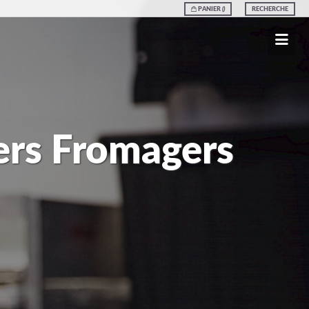
PANIER
(
)
RECHERCHE
iers Fromagers