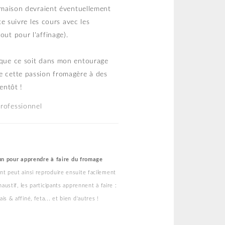
e maison devraient éventuellement
te suivre les cours avec les
out pour l'affinage).
, que ce soit dans mon entourage
re cette passion fromagère à des
entôt !
professionnel
un pour apprendre à faire du fromage
nt peut ainsi reproduire ensuite facilement
haustif, les participants apprennent à faire :
s & affiné, feta... et bien d'autres !