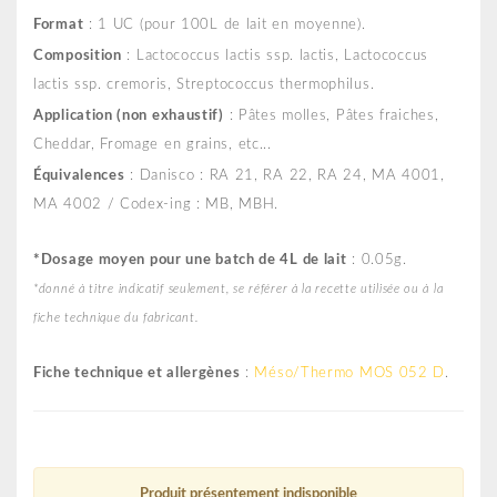
Format
: 1 UC (pour 100L de lait en moyenne).
Composition
: Lactococcus lactis ssp. lactis, Lactococcus
lactis ssp. cremoris, Streptococcus thermophilus.
Application (non exhaustif)
: Pâtes molles, Pâtes fraiches,
Cheddar, Fromage en grains, etc...
Équivalences
: Danisco : RA 21, RA 22, RA 24, MA 4001,
MA 4002 / Codex-ing : MB, MBH.
*
Dosage moyen pour une batch de 4L de lait
: 0.05g.
*
donné à titre indicatif seulement, se référer à la recette utilisée ou à la
fiche technique du fabricant.
Fiche technique et allergènes
:
Méso/Thermo MOS 052 D
.
Produit présentement indisponible