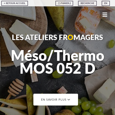
RETOUR ACCUEIL
PANIER
(
)
RECHERCHE
EN
LES ATELIERS FR
O
MAGERS
Méso/Thermo
MOS 052 D
EN SAVOIR PLUS