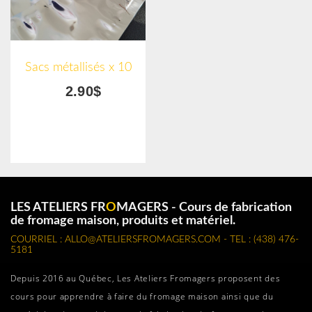
Sacs métallisés x 10
2.90$
LES ATELIERS FR
O
MAGERS - Cours de fabrication
de fromage maison, produits et matériel.
COURRIEL : ALLO@ATELIERSFROMAGERS.COM - TEL : (438) 476-
5181
Depuis 2016 au Québec, Les Ateliers Fromagers proposent des
cours pour apprendre à faire du fromage maison ainsi que du