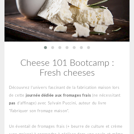
Cheese 101 Bootcamp :
Fresh cheeses
Découvrez l’univers fascinant de la fabrication maison lors
de cette
journée dédiée aux fromages frais
(ne nécessitant
pas
d'affinage) avec Sylvain Puccini, auteur du livre
"Fabriquer son fromage maison".
Un éventail de fromages frais (+ beurre de culture et crème