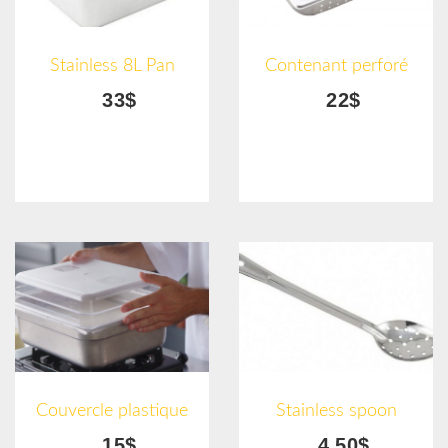
Stainless 8L Pan
Contenant perforé
33$
22$
Couvercle plastique
Stainless spoon
15$
4.50$