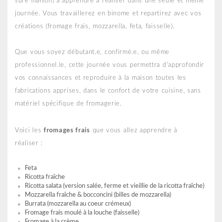
sure maison) à apprendre à réaliser dans une seule et même
journée. Vous travaillerez en binome et repartirez avec vos
créations (fromage frais, mozzarella, feta, faisselle).
Que vous soyez débutant.e, confirmé.e, ou même
professionnel.le, cette journée vous permettra d'approfondir
vos connaissances et reproduire à la maison toutes les
fabrications apprises, dans le confort de votre cuisine, sans
matériel spécifique de fromagerie.
Voici les
fromages frais
que vous allez apprendre à
réaliser :
Feta
Ricotta fraîche
Ricotta salata (version salée, ferme et vieillie de la ricotta fraîche)
Mozzarella fraîche & bocconcini (billes de mozzarella)
Burrata (mozzarella au coeur crémeux)
Fromage frais moulé à la louche (faisselle)
Fromage à la crème