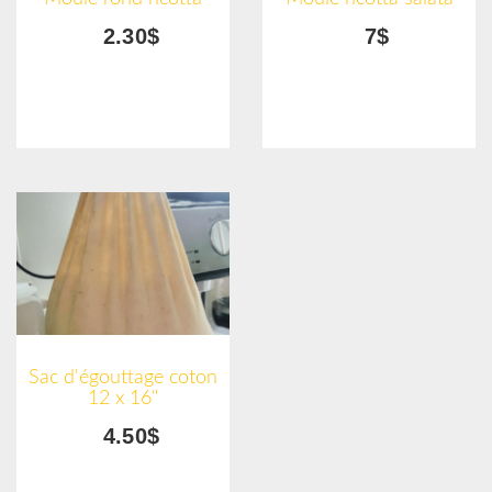
2.30$
7$
Sac d'égouttage coton
12 x 16"
4.50$