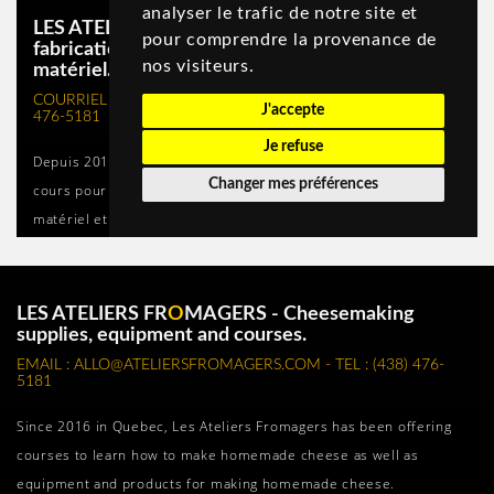
LES ATELIERS FR
O
MAGERS - Cheesemaking
supplies, equipment and courses.
EMAIL : ALLO@ATELIERSFROMAGERS.COM - TEL : (438) 476-
5181
Since 2016 in Quebec, Les Ateliers Fromagers has been offering
courses to learn how to make homemade cheese as well as
equipment and products for making homemade cheese.