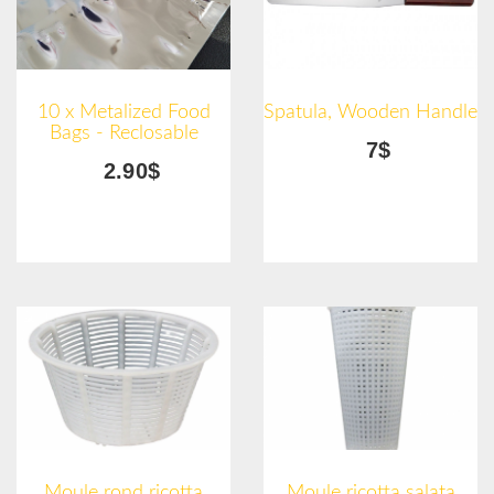
10 x Metalized Food
Spatula, Wooden Handle
Bags - Reclosable
7$
2.90$
Moule rond ricotta
Moule ricotta salata