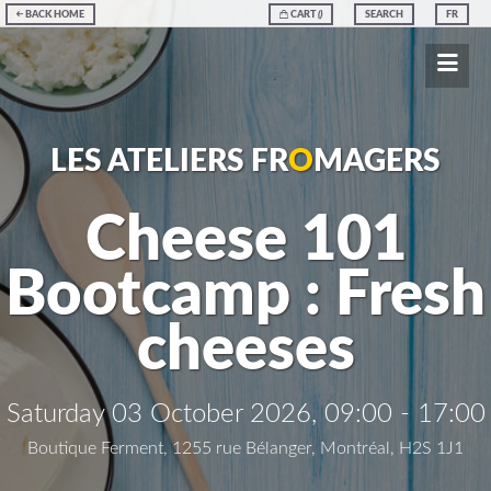
BACK HOME
CART
(
)
SEARCH
FR
LES ATELIERS FR
O
MAGERS
Cheese 101
Bootcamp : Fresh
cheeses
Saturday 03 October 2026, 09:00 - 17:00
Boutique Ferment, 1255 rue Bélanger, Montréal, H2S 1J1