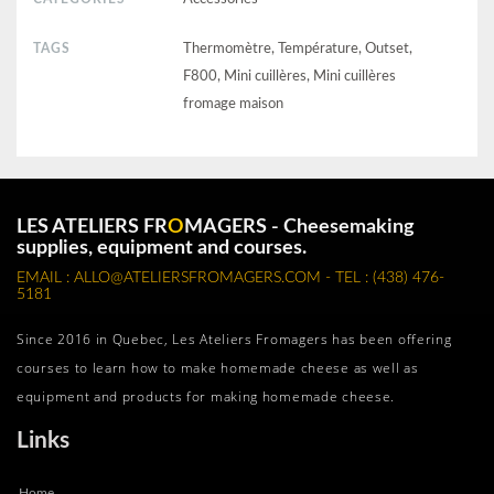
TAGS
Thermomètre, Température, Outset,
F800, Mini cuillères, Mini cuillères
fromage maison
LES ATELIERS FR
O
MAGERS - Cheesemaking
supplies, equipment and courses.
EMAIL : ALLO@ATELIERSFROMAGERS.COM - TEL : (438) 476-
5181
Since 2016 in Quebec, Les Ateliers Fromagers has been offering
courses to learn how to make homemade cheese as well as
equipment and products for making homemade cheese.
Links
Home