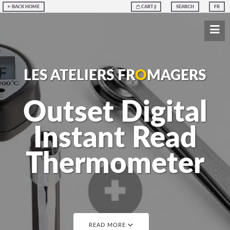
BACK HOME
CART
(
)
SEARCH
FR
LES ATELIERS FR
O
MAGERS
Outset Digital
Instant Read
Thermometer
READ MORE