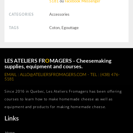
5181
ou
Facebook Messenger
CATEGORIES
Accessories
TAGS
Coton, Egouttage
LES ATELIERS FR
O
MAGERS - Cheesemaking
supplies, equipment and courses.
EMAIL : ALLO@ATELIERSFROMAGERS.COM - TEL : (438) 476-
5181
Since 2016 in Quebec, Les Ateliers Fromagers has been offering
courses to learn how to make homemade cheese as well as
equipment and products for making homemade cheese.
Links
Home