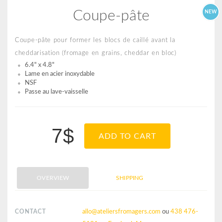
Coupe-pâte
NEW
Coupe-pâte pour former les blocs de caillé avant la
cheddarisation (fromage en grains, cheddar en bloc)
6.4" x 4.8"
Lame en acier inoxydable
NSF
Passe au lave-vaisselle
7$
ADD TO CART
OVERVIEW
SHIPPING
CONTACT
allo@ateliersfromagers.com
ou
438 476-