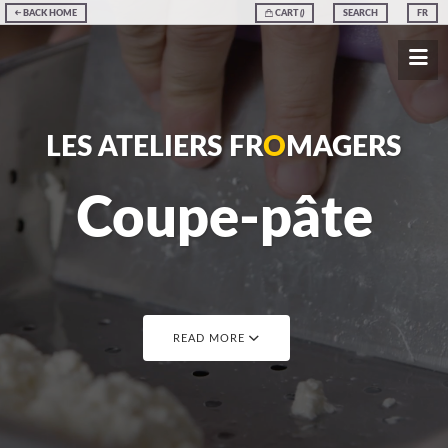
BACK HOME
CART
(
)
SEARCH
FR
LES ATELIERS FR
O
MAGERS
Coupe-pâte
READ MORE